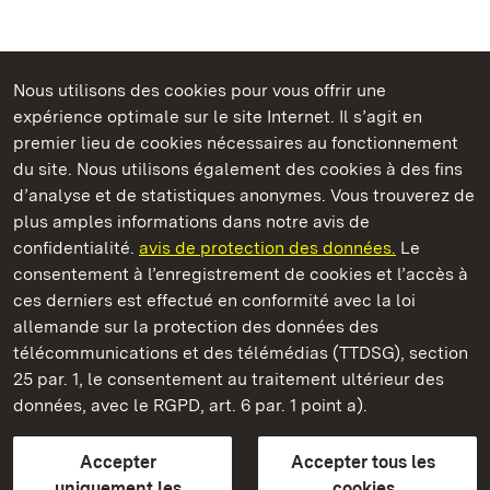
Nous utilisons des cookies pour vous offrir une
Châteaux et jardins publics du Bade-Wurtemberg
expérience optimale sur le site Internet. Il s’agit en
premier lieu de cookies nécessaires au fonctionnement
du site. Nous utilisons également des cookies à des fins
d’analyse et de statistiques anonymes. Vous trouverez de
plus amples informations dans notre avis de
Château et parc de Weikersheim
confidentialité.
avis de protection des données.
Le
consentement à l’enregistrement de cookies et l’accès à
Châteaux et jardins publics du Bade-Wurtemberg
ces derniers est effectué en conformité avec la loi
allemande sur la protection des données des
Contact et informations
FAQ et réponses
Mentions légales
télécommunications et des télémédias (TTDSG), section
Protection des données
25 par. 1, le consentement au traitement ultérieur des
Explications sur l’accessibilité
données, avec le RGPD, art. 6 par. 1 point a).
BITV-konform (geprüfte Seiten)
Accepter
Accepter tous les
plus loin
uniquement les
cookies