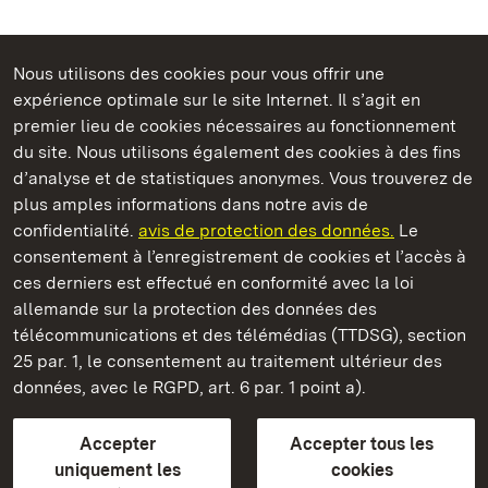
Nous utilisons des cookies pour vous offrir une
Châteaux et jardins publics du Bade-Wurtemberg
expérience optimale sur le site Internet. Il s’agit en
premier lieu de cookies nécessaires au fonctionnement
du site. Nous utilisons également des cookies à des fins
d’analyse et de statistiques anonymes. Vous trouverez de
plus amples informations dans notre avis de
Château et parc de Weikersheim
confidentialité.
avis de protection des données.
Le
consentement à l’enregistrement de cookies et l’accès à
Châteaux et jardins publics du Bade-Wurtemberg
ces derniers est effectué en conformité avec la loi
allemande sur la protection des données des
Contact et informations
FAQ et réponses
Mentions légales
télécommunications et des télémédias (TTDSG), section
Protection des données
25 par. 1, le consentement au traitement ultérieur des
Explications sur l’accessibilité
données, avec le RGPD, art. 6 par. 1 point a).
BITV-konform (geprüfte Seiten)
Accepter
Accepter tous les
plus loin
uniquement les
cookies