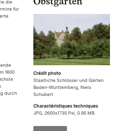
Obstgarten
ie die
rmine für
erte
kende
Um 1600
Crédit photo
ächste
Staatliche Schlösser und Gärten
u
Baden-Württemberg, Niels
ng durch
Schubert
Charactéristiques techniques
JPG, 2600x1735 Pxl, 0.95 MB