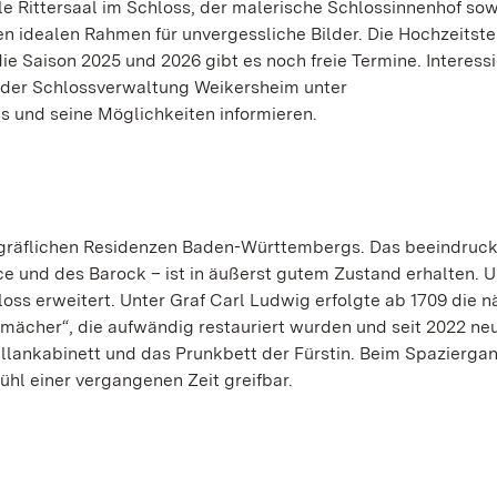
 Rittersaal im Schloss, der malerische Schlossinnenhof sow
 idealen Rahmen für unvergessliche Bilder. Die Hochzeitste
ie Saison 2025 und 2026 gibt es noch freie Termine. Interessi
n der Schlossverwaltung Weikersheim unter
s und seine Möglichkeiten informieren.
 gräflichen Residenzen Baden-Württembergs. Das beeindruc
 und des Barock – ist in äußerst gutem Zustand erhalten. 
s erweitert. Unter Graf Carl Ludwig erfolgte ab 1709 die n
mächer“, die aufwändig restauriert wurden und seit 2022 ne
llankabinett und das Prunkbett der Fürstin. Beim Spazierga
hl einer vergangenen Zeit greifbar.