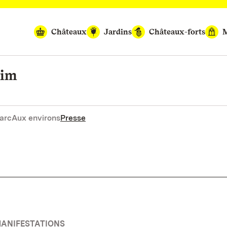
Châteaux
Jardins
Châteaux-forts
M
eim
arc
Aux environs
Presse
MANIFESTATIONS