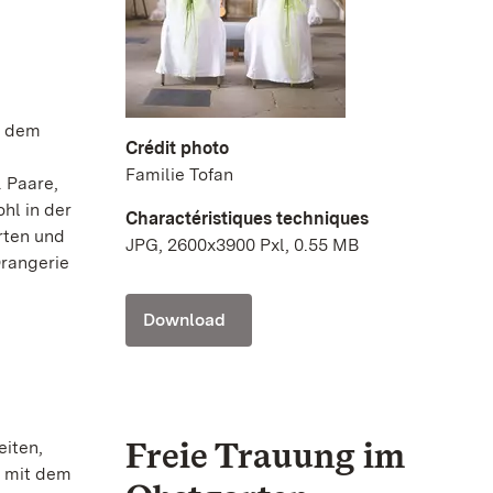
h dem
Crédit photo
n
Familie Tofan
 Paare,
hl in der
Charactéristiques techniques
rten und
JPG, 2600x3900 Pxl, 0.55 MB
Orangerie
Download
Freie Trauung im
eiten,
n mit dem