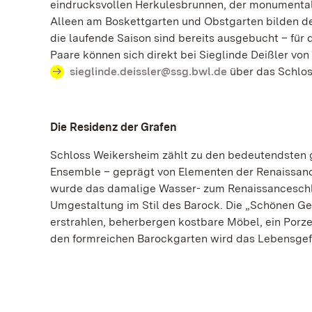
eindrucksvollen Herkulesbrunnen, der monumentale
Alleen am Boskettgarten und Obstgarten bilden den
die laufende Saison sind bereits ausgebucht – für d
Paare können sich direkt bei Sieglinde Deißler vo
sieglinde.deissler@ssg.bwl.de
über das Schlos
Die Residenz der Grafen
Schloss Weikersheim zählt zu den bedeutendsten
Ensemble – geprägt von Elementen der Renaissance
wurde das damalige Wasser- zum Renaissanceschlos
Umgestaltung im Stil des Barock. Die „Schönen Ge
erstrahlen, beherbergen kostbare Möbel, ein Porze
den formreichen Barockgarten wird das Lebensgefü