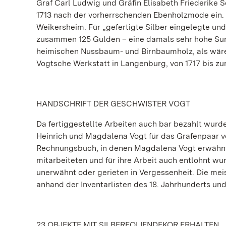
Graf Carl Ludwig und Gräfin Elisabeth Friederike 
1713 nach der vorherrschenden Ebenholzmode ein. 
Weikersheim. Für „gefertigte Silber eingelegte un
zusammen 125 Gulden – eine damals sehr hohe Sum
heimischen Nussbaum- und Birnbaumholz, als wären
Vogtsche Werkstatt in Langenburg, von 1717 bis zu
HANDSCHRIFT DER GESCHWISTER VOGT
Da fertiggestellte Arbeiten auch bar bezahlt wurde
Heinrich und Magdalena Vogt für das Grafenpaar v
Rechnungsbuch, in denen Magdalena Vogt erwähnt w
mitarbeiteten und für ihre Arbeit auch entlohnt wu
unerwähnt oder gerieten in Vergessenheit. Die mei
anhand der Inventarlisten des 18. Jahrhunderts un
23 OBJEKTE MIT SILBERFOLIENDEKOR ERHALTEN