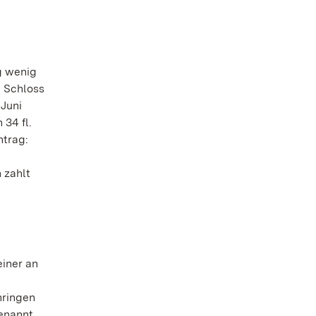
g wenig
n Schloss
 Juni
 34 fl.
ntrag:
 zahlt
einer an
hringen
enannt