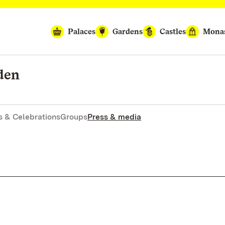
Palaces
Gardens
Castles
Monas
den
 & Celebrations
Groups
Press & media