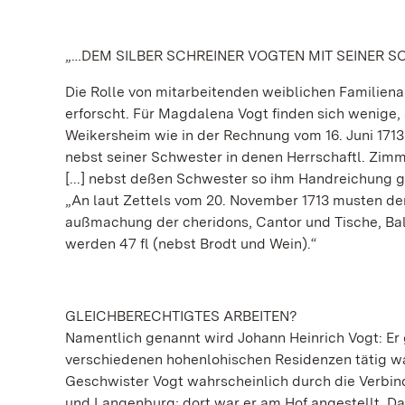
„…DEM SILBER SCHREINER VOGTEN MIT SEINER 
Die Rolle von mitarbeitenden weiblichen Familien
erforscht. Für Magdalena Vogt finden sich wenige
Weikersheim wie in der Rechnung vom 16. Juni 1713: 
nebst seiner Schwester in denen Herrschaftl. Zimme
[...] nebst deßen Schwester so ihm Handreichung ge
„An laut Zettels vom 20. November 1713 musten dem
außmachung der cheridons, Cantor und Tische, Bal
werden 47 fl (nebst Brodt und Wein).“
GLEICHBERECHTIGTES ARBEITEN?
Namentlich genannt wird Johann Heinrich Vogt: Er 
verschiedenen hohenlohischen Residenzen tätig wa
Geschwister Vogt wahrscheinlich durch die Verbin
und Langenburg; dort war er am Hof angestellt. 