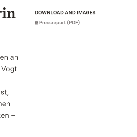
rin
DOWNLOAD AND IMAGES
Pressreport (PDF)
ten an
 Vogt
st,
chen
ten –