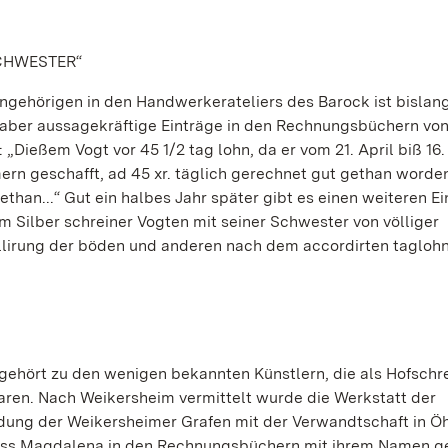
SCHWESTER“
angehörigen in den Handwerkerateliers des Barock ist bislan
, aber aussagekräftige Einträge in den Rechnungsbüchern vo
„Dießem Vogt vor 45 1/2 tag lohn, da er vom 21. April biß 16.
rn geschafft, ad 45 xr. täglich gerechnet gut gethan worden
than...“ Gut ein halbes Jahr später gibt es einen weiteren Ei
 Silber schreiner Vogten mit seiner Schwester von völliger
lirung der böden und anderen nach dem accordirten taglohn
gehört zu den wenigen bekannten Künstlern, die als Hofschr
ren. Nach Weikersheim vermittelt wurde die Werkstatt der
dung der Weikersheimer Grafen mit der Verwandtschaft in Ö
Dass Magdalena in den Rechnungsbüchern mit ihrem Namen g