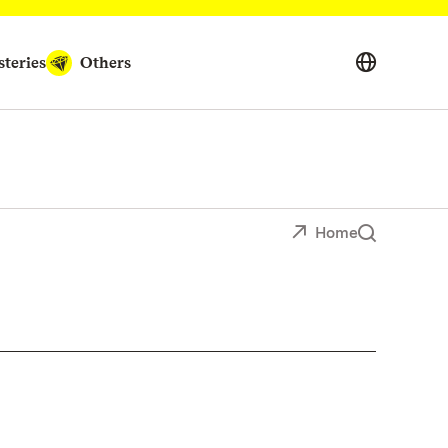
teries
Others
Home