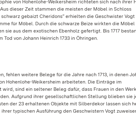
Sophie von Hohenlohe-Weikersheim richteten sich nach ihrer H
Aus dieser Zeit stammen die meisten der Möbel in Schloss
d schwarz gebaizt Cheridons“ erhielten die Geschwister Vogt
me für Möbel. Durch die schwarze Beize wirkten die Möbel
 sie aus dem exotischen Ebenholz gefertigt. Bis 1717 besta
m Tod von Johann Heinrich 1733 in Öhringen.
n, fehlen weitere Belege für die Jahre nach 1713, in denen J
on Hohenlohe-Weikersheim arbeiteten. Die Einträge im
ird, sind ein seltener Beleg dafür, dass Frauen in den Wer
rden. Aufgrund ihrer gesellschaftlichen Stellung blieben sie 
sten der 23 erhaltenen Objekte mit Silberdekor lassen sich 
d ihrer typischen Ausführung den Geschwistern Vogt zuweise