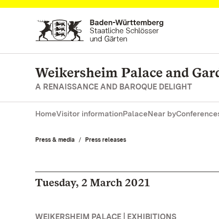
Navigate to main page
Weikersheim Palace and Gar
A RENAISSANCE AND BAROQUE DELIGHT
Home
Visitor information
Palace
Near by
Conferences
Press & media
Press releases
Tuesday, 2 March 2021
WEIKERSHEIM PALACE | EXHIBITIONS