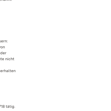
sern:
von
 der
te nicht
 erhalten
8 tätig.