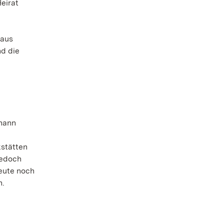
eirat
 aus
nd die
ohann
kstätten
jedoch
heute noch
n.