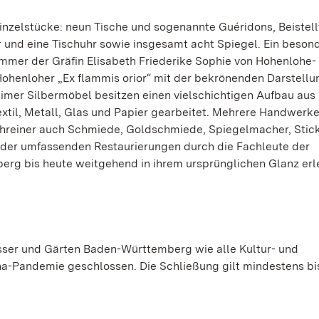
nzelstücke: neun Tische und sogenannte Guéridons, Beistell
r und eine Tischuhr sowie insgesamt acht Spiegel. Ein beson
zimmer der Gräfin Elisabeth Friederike Sophie von Hohenlohe-
ohenloher „Ex flammis orior“ mit der bekrönenden Darstellu
imer Silbermöbel besitzen einen vielschichtigen Aufbau aus
Textil, Metall, Glas und Papier gearbeitet. Mehrere Handwerk
chreiner auch Schmiede, Goldschmiede, Spiegelmacher, Stic
 der umfassenden Restaurierungen durch die Fachleute der
rg bis heute weitgehend in ihrem ursprünglichen Glanz erl
sser und Gärten Baden-Württemberg wie alle Kultur- und
a-Pandemie geschlossen. Die Schließung gilt mindestens bi