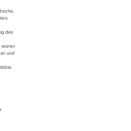
tische,
ders
ng des
e waren
ker und
ebbar.
s