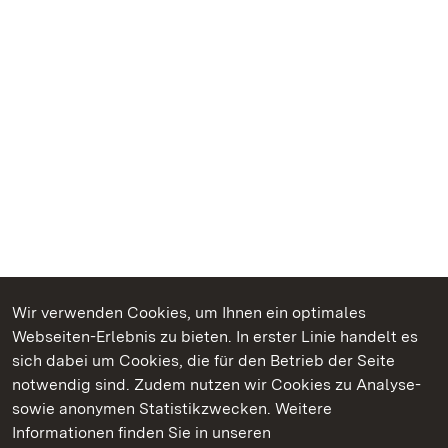
Wir verwenden Cookies, um Ihnen ein optimales
Webseiten-Erlebnis zu bieten. In erster Linie handelt es
Kommen. Staunen. Genießen.
sich dabei um Cookies, die für den Betrieb der Seite
notwendig sind. Zudem nutzen wir Cookies zu Analyse-
sowie anonymen Statistikzwecken. Weitere
Informationen finden Sie in unseren