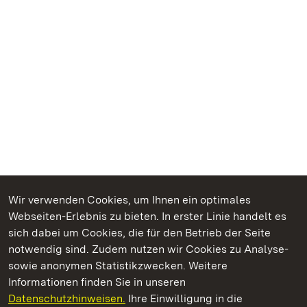
Wir verwenden Cookies, um Ihnen ein optimales
Webseiten-Erlebnis zu bieten. In erster Linie handelt es
Kommen. Staunen. Genießen.
sich dabei um Cookies, die für den Betrieb der Seite
notwendig sind. Zudem nutzen wir Cookies zu Analyse-
sowie anonymen Statistikzwecken. Weitere
Informationen finden Sie in unseren
Datenschutzhinweisen.
Ihre Einwilligung in die
Schloss und Schlossgarten Weikersheim