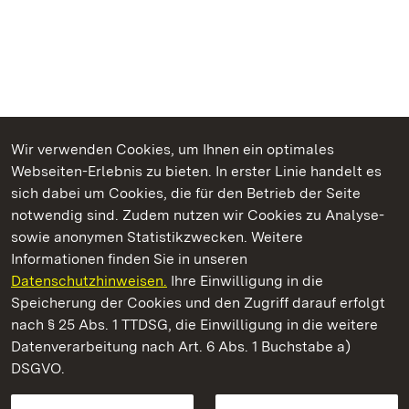
Wir verwenden Cookies, um Ihnen ein optimales
Webseiten-Erlebnis zu bieten. In erster Linie handelt es
Kommen. Staunen. Genießen.
sich dabei um Cookies, die für den Betrieb der Seite
notwendig sind. Zudem nutzen wir Cookies zu Analyse-
sowie anonymen Statistikzwecken. Weitere
Informationen finden Sie in unseren
Datenschutzhinweisen.
Ihre Einwilligung in die
Schloss und Schlossgarten Weikersheim
Speicherung der Cookies und den Zugriff darauf erfolgt
nach § 25 Abs. 1 TTDSG, die Einwilligung in die weitere
Staatliche Schlösser und Gärten Baden-Württemberg
Datenverarbeitung nach Art. 6 Abs. 1 Buchstabe a)
DSGVO.
Kontakt
FAQ
Impressum
Datenschutz
Gebärdensprache
Leichte Sprache