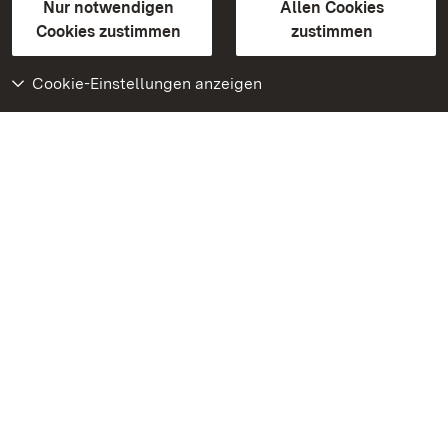
Erklärung zur Barrierefreiheit
Nur notwendigen
Allen Cookies
BITV-konform (geprüfte Seiten)
Cookies zustimmen
zustimmen
Cookie-Einstellungen anzeigen
Weiteres
Portal
Monumente
Besuchen Sie uns auf
Facebook
Besuchen Sie uns auf
Instagram
Besuchen Sie uns auf
Youtube
Lernen Sie unsere Apps
kennen
Google Play Store
App Store für iPhone