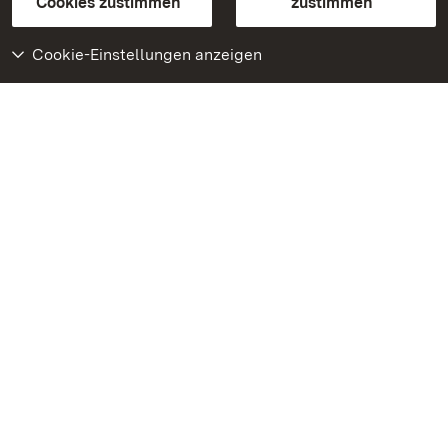
Cookies zustimmen
zustimmen
Cookie-Einstellungen anzeigen
Weiteres
Portal
Monumente
Besuchen Sie uns auf
Facebook
Besuchen Sie uns auf
Instagram
Besuchen Sie uns auf
Youtube
Lernen Sie unsere Apps
kennen
Google Play Store
App Store für iPhone