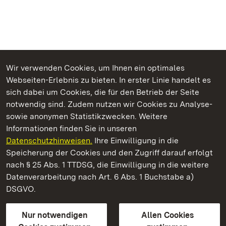
Wir verwenden Cookies, um Ihnen ein optimales
Webseiten-Erlebnis zu bieten. In erster Linie handelt es
Kommen. Staunen. Genießen.
sich dabei um Cookies, die für den Betrieb der Seite
notwendig sind. Zudem nutzen wir Cookies zu Analyse-
sowie anonymen Statistikzwecken. Weitere
Informationen finden Sie in unseren
Datenschutzhinweisen.
Ihre Einwilligung in die
Schloss und Schlossgarten Weikersheim
Speicherung der Cookies und den Zugriff darauf erfolgt
nach § 25 Abs. 1 TTDSG, die Einwilligung in die weitere
Staatliche Schlösser und Gärten Baden-Württemberg
Datenverarbeitung nach Art. 6 Abs. 1 Buchstabe a)
DSGVO.
Kontakt
FAQ
Impressum
Datenschutz
Gebärdensprache
Leichte Sprache
Erklärung zur Barrierefreiheit
Nur notwendigen
Allen Cookies
BITV-konform (geprüfte Seiten)