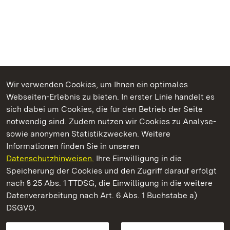
Wir verwenden Cookies, um Ihnen ein optimales
Webseiten-Erlebnis zu bieten. In erster Linie handelt es
Kommen. Staunen. Genießen.
sich dabei um Cookies, die für den Betrieb der Seite
notwendig sind. Zudem nutzen wir Cookies zu Analyse-
sowie anonymen Statistikzwecken. Weitere
Informationen finden Sie in unseren
Datenschutzhinweisen.
Ihre Einwilligung in die
Schloss und Schlossgarten Weikersheim
Speicherung der Cookies und den Zugriff darauf erfolgt
nach § 25 Abs. 1 TTDSG, die Einwilligung in die weitere
Staatliche Schlösser und Gärten Baden-Württemberg
Datenverarbeitung nach Art. 6 Abs. 1 Buchstabe a)
DSGVO.
Kontakt
FAQ
Impressum
Datenschutz
Gebärdensprache
Leichte Sprache