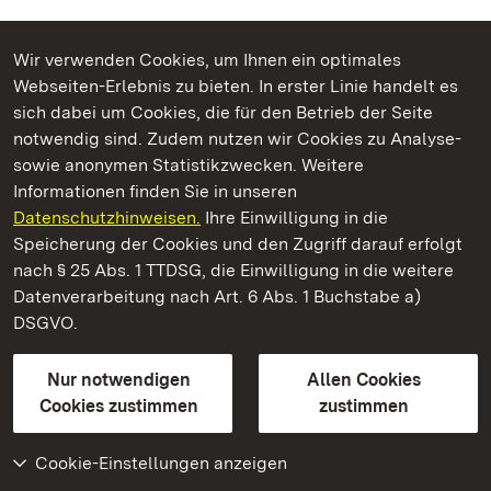
Wir verwenden Cookies, um Ihnen ein optimales
Webseiten-Erlebnis zu bieten. In erster Linie handelt es
Kommen. Staunen. Genießen.
sich dabei um Cookies, die für den Betrieb der Seite
notwendig sind. Zudem nutzen wir Cookies zu Analyse-
sowie anonymen Statistikzwecken. Weitere
Informationen finden Sie in unseren
Datenschutzhinweisen.
Ihre Einwilligung in die
Schloss und Schlossgarten Weikersheim
Speicherung der Cookies und den Zugriff darauf erfolgt
nach § 25 Abs. 1 TTDSG, die Einwilligung in die weitere
Staatliche Schlösser und Gärten Baden-Württemberg
Datenverarbeitung nach Art. 6 Abs. 1 Buchstabe a)
DSGVO.
Kontakt
FAQ
Impressum
Datenschutz
Gebärdensprache
Leichte Sprache
Erklärung zur Barrierefreiheit
Nur notwendigen
Allen Cookies
BITV-konform (geprüfte Seiten)
Cookies zustimmen
zustimmen
Cookie-Einstellungen anzeigen
Weiteres