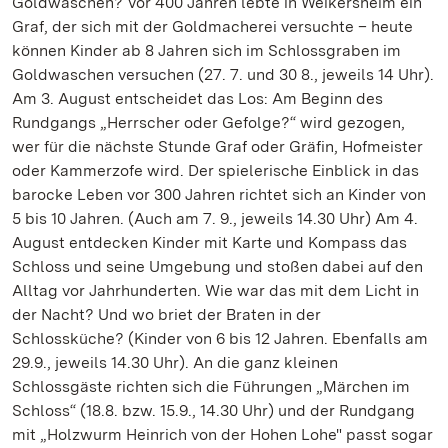
Goldwaschen? Vor 400 Jahren lebte in Weikersheim ein
Graf, der sich mit der Goldmacherei versuchte – heute
können Kinder ab 8 Jahren sich im Schlossgraben im
Goldwaschen versuchen (27. 7. und 30 8., jeweils 14 Uhr).
Am 3. August entscheidet das Los: Am Beginn des
Rundgangs „Herrscher oder Gefolge?“ wird gezogen,
wer für die nächste Stunde Graf oder Gräfin, Hofmeister
oder Kammerzofe wird. Der spielerische Einblick in das
barocke Leben vor 300 Jahren richtet sich an Kinder von
5 bis 10 Jahren. (Auch am 7. 9., jeweils 14.30 Uhr) Am 4.
August entdecken Kinder mit Karte und Kompass das
Schloss und seine Umgebung und stoßen dabei auf den
Alltag vor Jahrhunderten. Wie war das mit dem Licht in
der Nacht? Und wo briet der Braten in der
Schlossküche? (Kinder von 6 bis 12 Jahren. Ebenfalls am
29.9., jeweils 14.30 Uhr). An die ganz kleinen
Schlossgäste richten sich die Führungen „Märchen im
Schloss“ (18.8. bzw. 15.9., 14.30 Uhr) und der Rundgang
mit „Holzwurm Heinrich von der Hohen Lohe" passt sogar