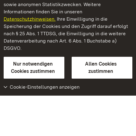
sowie anonymen Statistikzwecken. Weitere
Informationen finden Sie in unseren
Datenschutzhinweisen.
Ihre Einwilligung in die
Schloss und Schlossgarten Weikersheim
Speicherung der Cookies und den Zugriff darauf erfolgt
nach § 25 Abs. 1 TTDSG, die Einwilligung in die weitere
Staatliche Schlösser und Gärten Baden-Württemberg
Datenverarbeitung nach Art. 6 Abs. 1 Buchstabe a)
DSGVO.
Kontakt
FAQ
Impressum
Datenschutz
Gebärdensprache
Leichte Sprache
Erklärung zur Barrierefreiheit
Nur notwendigen
Allen Cookies
BITV-konform (geprüfte Seiten)
Cookies zustimmen
zustimmen
Cookie-Einstellungen anzeigen
Weiteres
Portal
Monumente
Besuchen Sie uns auf
Facebook
Besuchen Sie uns auf
Instagram
Besuchen Sie uns auf