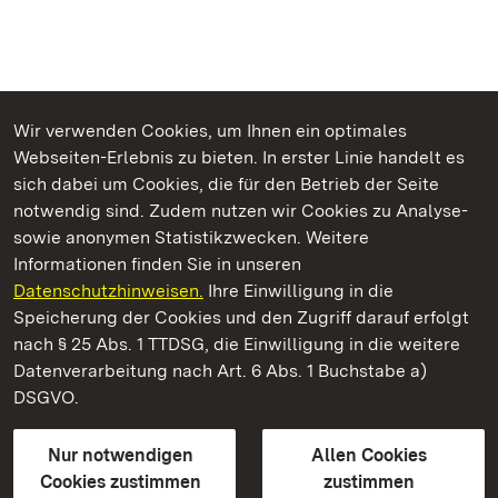
Wir verwenden Cookies, um Ihnen ein optimales
Webseiten-Erlebnis zu bieten. In erster Linie handelt es
Kommen. Staunen. Genießen.
sich dabei um Cookies, die für den Betrieb der Seite
notwendig sind. Zudem nutzen wir Cookies zu Analyse-
sowie anonymen Statistikzwecken. Weitere
Informationen finden Sie in unseren
Datenschutzhinweisen.
Ihre Einwilligung in die
Schloss und Schlossgarten Weikersheim
Speicherung der Cookies und den Zugriff darauf erfolgt
nach § 25 Abs. 1 TTDSG, die Einwilligung in die weitere
Staatliche Schlösser und Gärten Baden-Württemberg
Datenverarbeitung nach Art. 6 Abs. 1 Buchstabe a)
DSGVO.
Kontakt
FAQ
Impressum
Datenschutz
Gebärdensprache
Leichte Sprache
Erklärung zur Barrierefreiheit
Nur notwendigen
Allen Cookies
BITV-konform (geprüfte Seiten)
Cookies zustimmen
zustimmen