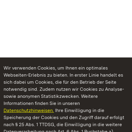
Wir verwenden Cookies, um Ihnen ein optimales
Webseiten-Erlebnis zu bieten. In erster Linie handelt es
Kommen. Staunen. Genießen.
sich dabei um Cookies, die für den Betrieb der Seite
notwendig sind. Zudem nutzen wir Cookies zu Analyse-
sowie anonymen Statistikzwecken. Weitere
Informationen finden Sie in unseren
Datenschutzhinweisen.
Ihre Einwilligung in die
Schloss und Schlossgarten Weikersheim
Speicherung der Cookies und den Zugriff darauf erfolgt
nach § 25 Abs. 1 TTDSG, die Einwilligung in die weitere
Staatliche Schlösser und Gärten Baden-Württemberg
Datenverarbeitung nach Art. 6 Abs. 1 Buchstabe a)