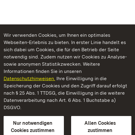
Wir verwenden Cookies, um Ihnen ein optimales
Webseiten-Erlebnis zu bieten. In erster Linie handelt es
Kommen. Staunen. Genießen.
sich dabei um Cookies, die für den Betrieb der Seite
notwendig sind. Zudem nutzen wir Cookies zu Analyse-
sowie anonymen Statistikzwecken. Weitere
Informationen finden Sie in unseren
Datenschutzhinweisen.
Ihre Einwilligung in die
Schloss und Schlossgarten Weikersheim
Speicherung der Cookies und den Zugriff darauf erfolgt
nach § 25 Abs. 1 TTDSG, die Einwilligung in die weitere
Staatliche Schlösser und Gärten Baden-Württemberg
Datenverarbeitung nach Art. 6 Abs. 1 Buchstabe a)
DSGVO.
Kontakt
FAQ
Impressum
Datenschutz
Gebärdensprache
Leichte Sprache
Erklärung zur Barrierefreiheit
Nur notwendigen
Allen Cookies
BITV-konform (geprüfte Seiten)
Cookies zustimmen
zustimmen