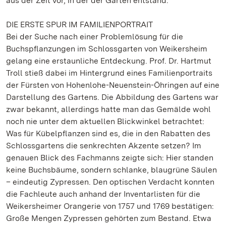
aus der Zeit vor, in der der Garten entstand.
DIE ERSTE SPUR IM FAMILIENPORTRAIT
Bei der Suche nach einer Problemlösung für die
Buchspflanzungen im Schlossgarten von Weikersheim
gelang eine erstaunliche Entdeckung. Prof. Dr. Hartmut
Troll stieß dabei im Hintergrund eines Familienportraits
der Fürsten von Hohenlohe-Neuenstein-Öhringen auf eine
Darstellung des Gartens. Die Abbildung des Gartens war
zwar bekannt, allerdings hatte man das Gemälde wohl
noch nie unter dem aktuellen Blickwinkel betrachtet:
Was für Kübelpflanzen sind es, die in den Rabatten des
Schlossgartens die senkrechten Akzente setzen? Im
genauen Blick des Fachmanns zeigte sich: Hier standen
keine Buchsbäume, sondern schlanke, blaugrüne Säulen
– eindeutig Zypressen. Den optischen Verdacht konnten
die Fachleute auch anhand der Inventarlisten für die
Weikersheimer Orangerie von 1757 und 1769 bestätigen:
Große Mengen Zypressen gehörten zum Bestand. Etwa