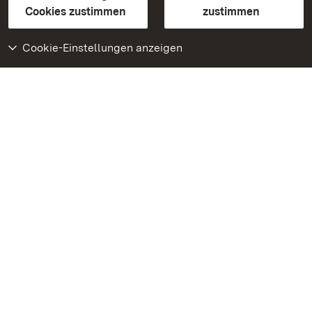
BITV-konform (geprüfte Seiten)
Cookies zustimmen
zustimmen
Cookie-Einstellungen anzeigen
Weiteres
Portal
Monumente
Besuchen Sie uns auf
Facebook
Besuchen Sie uns auf
Instagram
Besuchen Sie uns auf
Youtube
Lernen Sie unsere Apps
kennen
Google Play Store
App Store für iPhone