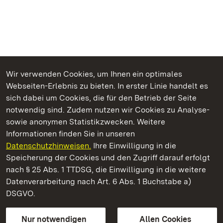
Wir verwenden Cookies, um Ihnen ein optimales
Webseiten-Erlebnis zu bieten. In erster Linie handelt es
Kommen. Staunen. Genießen.
sich dabei um Cookies, die für den Betrieb der Seite
notwendig sind. Zudem nutzen wir Cookies zu Analyse-
sowie anonymen Statistikzwecken. Weitere
Informationen finden Sie in unseren
Datenschutzhinweisen.
Ihre Einwilligung in die
Schloss und Schlossgarten Weikersheim
Speicherung der Cookies und den Zugriff darauf erfolgt
nach § 25 Abs. 1 TTDSG, die Einwilligung in die weitere
Staatliche Schlösser und Gärten Baden-Württemberg
Datenverarbeitung nach Art. 6 Abs. 1 Buchstabe a)
DSGVO.
Kontakt
FAQ
Impressum
Datenschutz
Gebärdensprache
Leichte Sprache
Erklärung zur Barrierefreiheit
Nur notwendigen
Allen Cookies