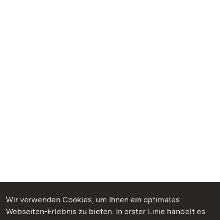
Wir verwenden Cookies, um Ihnen ein optimales
Webseiten-Erlebnis zu bieten. In erster Linie handelt es
Kommen. Staunen. Genießen.