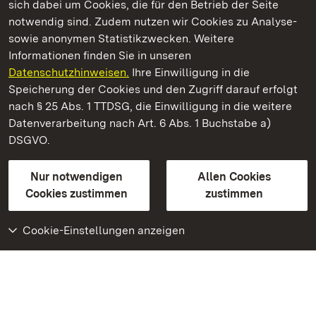
sich dabei um Cookies, die für den Betrieb der Seite
notwendig sind. Zudem nutzen wir Cookies zu Analyse-
sowie anonymen Statistikzwecken. Weitere
Informationen finden Sie in unseren
Datenschutzhinweisen.
Ihre Einwilligung in die
Schloss und Schlossgarten Weikersheim
Speicherung der Cookies und den Zugriff darauf erfolgt
nach § 25 Abs. 1 TTDSG, die Einwilligung in die weitere
Staatliche Schlösser und Gärten Baden-Württemberg
Datenverarbeitung nach Art. 6 Abs. 1 Buchstabe a)
DSGVO.
Kontakt
FAQ
Impressum
Datenschutz
Gebärdensprache
Leichte Sprache
Erklärung zur Barrierefreiheit
Nur notwendigen
Allen Cookies
BITV-konform (geprüfte Seiten)
Cookies zustimmen
zustimmen
Cookie-Einstellungen anzeigen
Weiteres
Portal
Monumente
Besuchen Sie uns auf
Facebook
Besuchen Sie uns auf