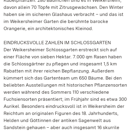
Kübelpflanzen: 280 Bäumchen sind es in Weikersheim,
davon allein 70 Töpfe mit Zitrusgewächsen. Den Winter
haben sie im sicheren Glashaus verbracht – und das ist
im Weikersheimer Garten die berühmte barocke
Orangerie, ein architektonisches Kleinod.
EINDRUCKSVOLLE ZAHLEN IM SCHLOSSGARTEN
Der Weikersheimer Schlossgarten erstreckt sich auf
einer Fläche von sieben Hektar. 7.000 qm Rasen haben
die Schlossgärtner zu pflegen und insgesamt 1,5 km
Rabatten mit ihrer reichen Bepflanzung. Außerdem
kümmert sich das Gartenteam um 650 Bäume. Bei den
beliebten Ausstellungen mit historischen Pflanzensorten
werden während des Sommers 110 verschiedene
Fuchsiensorten präsentiert; im Frühjahr sind es etwa 300
Aurikel. Besonders eindrucksvoll ist in Weikersheim der
Reichtum an originalen Figuren des 18. Jahrhunderts,
Helden und Göttinnen der antiken Sagenwelt aus
Sandstein gehauen – aber auch insgesamt 16 skurrile