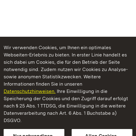
Wir verwenden Cookies, um Ihnen ein optimales
Webseiten-Erlebnis zu bieten. In erster Linie handelt es
Kommen. Staunen. Genießen.
sich dabei um Cookies, die für den Betrieb der Seite
notwendig sind. Zudem nutzen wir Cookies zu Analyse-
sowie anonymen Statistikzwecken. Weitere
Informationen finden Sie in unseren
Datenschutzhinweisen.
Ihre Einwilligung in die
Schloss und Schlossgarten Weikersheim
Speicherung der Cookies und den Zugriff darauf erfolgt
nach § 25 Abs. 1 TTDSG, die Einwilligung in die weitere
Staatliche Schlösser und Gärten Baden-Württemberg
Datenverarbeitung nach Art. 6 Abs. 1 Buchstabe a)
DSGVO.
Kontakt
FAQ
Impressum
Datenschutz
Gebärdensprache
Leichte Sprache