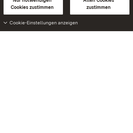
Erklärung zur Barrierefreiheit
Nur notwendigen
Allen Cookies
BITV-konform (geprüfte Seiten)
Cookies zustimmen
zustimmen
Cookie-Einstellungen anzeigen
Weiteres
Portal
Monumente
Besuchen Sie uns auf
Facebook
Besuchen Sie uns auf
Instagram
Besuchen Sie uns auf
Youtube
Lernen Sie unsere Apps
kennen
Google Play Store
App Store für iPhone