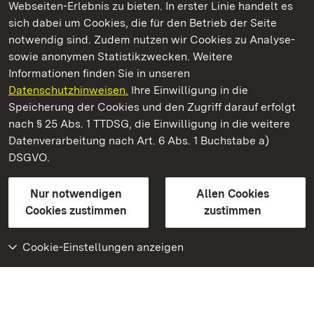
Webseiten-Erlebnis zu bieten. In erster Linie handelt es
Kommen. Staunen. Genießen.
sich dabei um Cookies, die für den Betrieb der Seite
notwendig sind. Zudem nutzen wir Cookies zu Analyse-
sowie anonymen Statistikzwecken. Weitere
Informationen finden Sie in unseren
Datenschutzhinweisen.
Ihre Einwilligung in die
Schloss und Schlossgarten Weikersheim
Speicherung der Cookies und den Zugriff darauf erfolgt
nach § 25 Abs. 1 TTDSG, die Einwilligung in die weitere
Staatliche Schlösser und Gärten Baden-Württemberg
Datenverarbeitung nach Art. 6 Abs. 1 Buchstabe a)
DSGVO.
Kontakt
FAQ
Impressum
Datenschutz
Gebärdensprache
Leichte Sprache
Erklärung zur Barrierefreiheit
Nur notwendigen
Allen Cookies
BITV-konform (geprüfte Seiten)
Cookies zustimmen
zustimmen
Cookie-Einstellungen anzeigen
Weiteres
Portal
Monumente
Besuchen Sie uns auf
Facebook