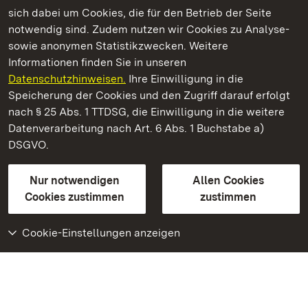
Kommen. Staunen. Genießen.
sich dabei um Cookies, die für den Betrieb der Seite
notwendig sind. Zudem nutzen wir Cookies zu Analyse-
sowie anonymen Statistikzwecken. Weitere
Informationen finden Sie in unseren
Datenschutzhinweisen.
Ihre Einwilligung in die
Schloss und Schlossgarten Weikersheim
Speicherung der Cookies und den Zugriff darauf erfolgt
nach § 25 Abs. 1 TTDSG, die Einwilligung in die weitere
Staatliche Schlösser und Gärten Baden-Württemberg
Datenverarbeitung nach Art. 6 Abs. 1 Buchstabe a)
DSGVO.
Kontakt
FAQ
Impressum
Datenschutz
Gebärdensprache
Leichte Sprache
Erklärung zur Barrierefreiheit
Nur notwendigen
Allen Cookies
BITV-konform (geprüfte Seiten)
Cookies zustimmen
zustimmen
Cookie-Einstellungen anzeigen
Weiteres
Portal
Monumente
Besuchen Sie uns auf
Facebook