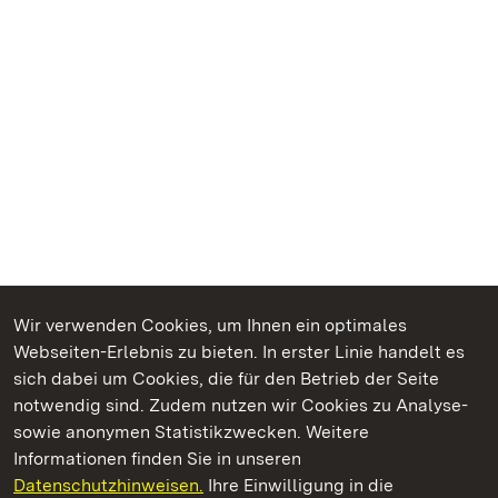
Wir verwenden Cookies, um Ihnen ein optimales
Webseiten-Erlebnis zu bieten. In erster Linie handelt es
Kommen. Staunen. Genießen.
sich dabei um Cookies, die für den Betrieb der Seite
notwendig sind. Zudem nutzen wir Cookies zu Analyse-
sowie anonymen Statistikzwecken. Weitere
Informationen finden Sie in unseren
Datenschutzhinweisen.
Ihre Einwilligung in die
Schloss und Schlossgarten Weikersheim