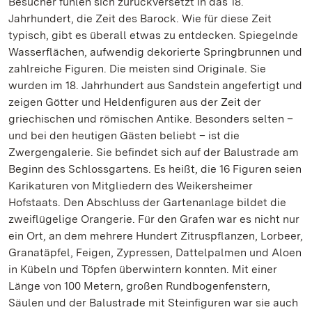
Besucher fühlen sich zurückversetzt in das 18.
Jahrhundert, die Zeit des Barock. Wie für diese Zeit
typisch, gibt es überall etwas zu entdecken. Spiegelnde
Wasserflächen, aufwendig dekorierte Springbrunnen und
zahlreiche Figuren. Die meisten sind Originale. Sie
wurden im 18. Jahrhundert aus Sandstein angefertigt und
zeigen Götter und Heldenfiguren aus der Zeit der
griechischen und römischen Antike. Besonders selten –
und bei den heutigen Gästen beliebt – ist die
Zwergengalerie. Sie befindet sich auf der Balustrade am
Beginn des Schlossgartens. Es heißt, die 16 Figuren seien
Karikaturen von Mitgliedern des Weikersheimer
Hofstaats. Den Abschluss der Gartenanlage bildet die
zweiflügelige Orangerie. Für den Grafen war es nicht nur
ein Ort, an dem mehrere Hundert Zitruspflanzen, Lorbeer,
Granatäpfel, Feigen, Zypressen, Dattelpalmen und Aloen
in Kübeln und Töpfen überwintern konnten. Mit einer
Länge von 100 Metern, großen Rundbogenfenstern,
Säulen und der Balustrade mit Steinfiguren war sie auch