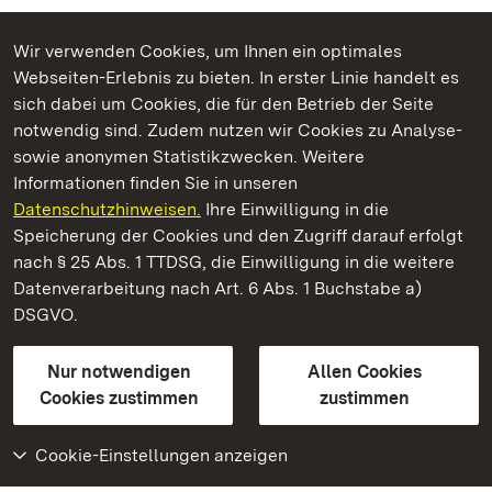
Wir verwenden Cookies, um Ihnen ein optimales
Webseiten-Erlebnis zu bieten. In erster Linie handelt es
Kommen. Staunen. Genießen.
sich dabei um Cookies, die für den Betrieb der Seite
notwendig sind. Zudem nutzen wir Cookies zu Analyse-
sowie anonymen Statistikzwecken. Weitere
Informationen finden Sie in unseren
Datenschutzhinweisen.
Ihre Einwilligung in die
Schloss und Schlossgarten Weikersheim
Speicherung der Cookies und den Zugriff darauf erfolgt
nach § 25 Abs. 1 TTDSG, die Einwilligung in die weitere
Staatliche Schlösser und Gärten Baden-Württemberg
Datenverarbeitung nach Art. 6 Abs. 1 Buchstabe a)
DSGVO.
Kontakt
FAQ
Impressum
Datenschutz
Gebärdensprache
Leichte Sprache
Erklärung zur Barrierefreiheit
Nur notwendigen
Allen Cookies
BITV-konform (geprüfte Seiten)
Cookies zustimmen
zustimmen
Cookie-Einstellungen anzeigen
Weiteres