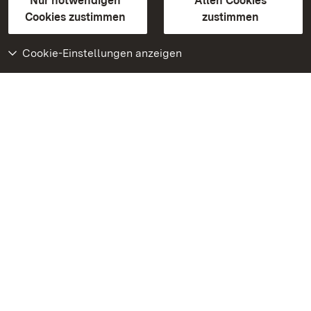
Erklärung zur Barrierefreiheit
Nur notwendigen
Allen Cookies
BITV-konform (geprüfte Seiten)
Cookies zustimmen
zustimmen
Cookie-Einstellungen anzeigen
Weiteres
Portal
Monumente
Besuchen Sie uns auf
Facebook
Besuchen Sie uns auf
Instagram
Besuchen Sie uns auf
Youtube
Lernen Sie unsere Apps
kennen
Google Play Store
App Store für iPhone