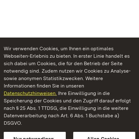
Wir verwenden Cookies, um Ihnen ein optimales
Webseiten-Erlebnis zu bieten. In erster Linie handelt es
Kommen. Staunen. Genießen.
sich dabei um Cookies, die für den Betrieb der Seite
notwendig sind. Zudem nutzen wir Cookies zu Analyse-
sowie anonymen Statistikzwecken. Weitere
Informationen finden Sie in unseren
Datenschutzhinweisen.
Ihre Einwilligung in die
Schloss und Schlossgarten Weikersheim
Speicherung der Cookies und den Zugriff darauf erfolgt
nach § 25 Abs. 1 TTDSG, die Einwilligung in die weitere
Staatliche Schlösser und Gärten Baden-Württemberg
Datenverarbeitung nach Art. 6 Abs. 1 Buchstabe a)
DSGVO.
Kontakt
FAQ
Impressum
Datenschutz
Gebärdensprache
Leichte Sprache