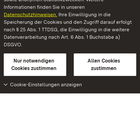
Informationen finden Sie in unseren
Datenschutzhinweisen.
Ihre Einwilligung in die
Schloss und Schlossgarten Weikersheim
Speicherung der Cookies und den Zugriff darauf erfolgt
nach § 25 Abs. 1 TTDSG, die Einwilligung in die weitere
Staatliche Schlösser und Gärten Baden-Württemberg
Datenverarbeitung nach Art. 6 Abs. 1 Buchstabe a)
DSGVO.
Kontakt
FAQ
Impressum
Datenschutz
Gebärdensprache
Leichte Sprache
Erklärung zur Barrierefreiheit
Nur notwendigen
Allen Cookies
BITV-konform (geprüfte Seiten)
Cookies zustimmen
zustimmen
Cookie-Einstellungen anzeigen
Weiteres
Portal
Monumente
Besuchen Sie uns auf
Facebook
Besuchen Sie uns auf
Instagram
Besuchen Sie uns auf
Youtube