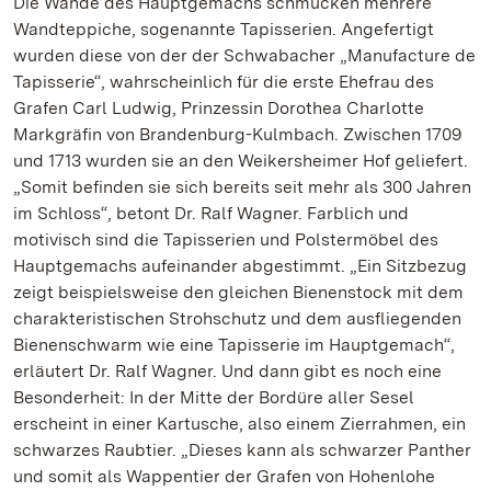
Die Wände des Hauptgemachs schmücken mehrere
Wandteppiche, sogenannte Tapisserien. Angefertigt
wurden diese von der der Schwabacher „Manufacture de
Tapisserie“, wahrscheinlich für die erste Ehefrau des
Grafen Carl Ludwig, Prinzessin Dorothea Charlotte
Markgräfin von Brandenburg-Kulmbach. Zwischen 1709
und 1713 wurden sie an den Weikersheimer Hof geliefert.
„Somit befinden sie sich bereits seit mehr als 300 Jahren
im Schloss“, betont Dr. Ralf Wagner. Farblich und
motivisch sind die Tapisserien und Polstermöbel des
Hauptgemachs aufeinander abgestimmt. „Ein Sitzbezug
zeigt beispielsweise den gleichen Bienenstock mit dem
charakteristischen Strohschutz und dem ausfliegenden
Bienenschwarm wie eine Tapisserie im Hauptgemach“,
erläutert Dr. Ralf Wagner. Und dann gibt es noch eine
Besonderheit: In der Mitte der Bordüre aller Sesel
erscheint in einer Kartusche, also einem Zierrahmen, ein
schwarzes Raubtier. „Dieses kann als schwarzer Panther
und somit als Wappentier der Grafen von Hohenlohe