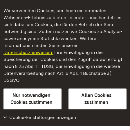
Wir verwenden Cookies, um Ihnen ein optimales
Webseiten-Erlebnis zu bieten. In erster Linie handelt es
Kommen. Staunen. Genießen.
sich dabei um Cookies, die für den Betrieb der Seite
notwendig sind. Zudem nutzen wir Cookies zu Analyse-
sowie anonymen Statistikzwecken. Weitere
Informationen finden Sie in unseren
Datenschutzhinweisen.
Ihre Einwilligung in die
Schloss und Schlossgarten Weikersheim
Speicherung der Cookies und den Zugriff darauf erfolgt
nach § 25 Abs. 1 TTDSG, die Einwilligung in die weitere
Staatliche Schlösser und Gärten Baden-Württemberg
Datenverarbeitung nach Art. 6 Abs. 1 Buchstabe a)
DSGVO.
Kontakt
FAQ
Impressum
Datenschutz
Gebärdensprache
Leichte Sprache
Erklärung zur Barrierefreiheit
Nur notwendigen
Allen Cookies
BITV-konform (geprüfte Seiten)
Cookies zustimmen
zustimmen
Cookie-Einstellungen anzeigen
Weiteres
Portal
Monumente