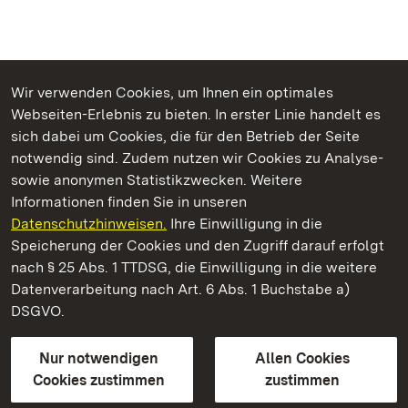
Wir verwenden Cookies, um Ihnen ein optimales
Webseiten-Erlebnis zu bieten. In erster Linie handelt es
Kommen. Staunen. Genießen.
sich dabei um Cookies, die für den Betrieb der Seite
notwendig sind. Zudem nutzen wir Cookies zu Analyse-
sowie anonymen Statistikzwecken. Weitere
Informationen finden Sie in unseren
Datenschutzhinweisen.
Ihre Einwilligung in die
Schloss und Schlossgarten Weikersheim
Speicherung der Cookies und den Zugriff darauf erfolgt
nach § 25 Abs. 1 TTDSG, die Einwilligung in die weitere
Staatliche Schlösser und Gärten Baden-Württemberg
Datenverarbeitung nach Art. 6 Abs. 1 Buchstabe a)
DSGVO.
Kontakt
FAQ
Impressum
Datenschutz
Gebärdensprache
Leichte Sprache
Erklärung zur Barrierefreiheit
Nur notwendigen
Allen Cookies
BITV-konform (geprüfte Seiten)
Cookies zustimmen
zustimmen