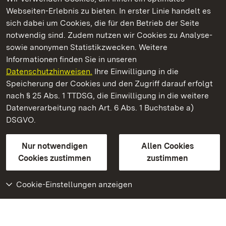
Webseiten-Erlebnis zu bieten. In erster Linie handelt es
Kommen. Staunen. Genießen.
sich dabei um Cookies, die für den Betrieb der Seite
notwendig sind. Zudem nutzen wir Cookies zu Analyse-
sowie anonymen Statistikzwecken. Weitere
Informationen finden Sie in unseren
Datenschutzhinweisen.
Ihre Einwilligung in die
Schloss und Schlossgarten Weikersheim
Speicherung der Cookies und den Zugriff darauf erfolgt
nach § 25 Abs. 1 TTDSG, die Einwilligung in die weitere
Staatliche Schlösser und Gärten Baden-Württemberg
Datenverarbeitung nach Art. 6 Abs. 1 Buchstabe a)
DSGVO.
Kontakt
FAQ
Impressum
Datenschutz
Gebärdensprache
Leichte Sprache
Erklärung zur Barrierefreiheit
Nur notwendigen
Allen Cookies
BITV-konform (geprüfte Seiten)
Cookies zustimmen
zustimmen
Cookie-Einstellungen anzeigen
Weiteres
Portal
Monumente
Besuchen Sie uns auf