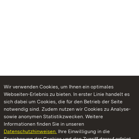
Wir verwenden Cookies, um Ihnen ein optimales
Webseiten-Erlebnis zu bieten. In erster Linie handelt es
Kommen. Staunen. Genießen.
sich dabei um Cookies, die für den Betrieb der Seite
notwendig sind. Zudem nutzen wir Cookies zu Analyse-
sowie anonymen Statistikzwecken. Weitere
Informationen finden Sie in unseren
Datenschutzhinweisen.
Ihre Einwilligung in die
Schloss und Schlossgarten Weikersheim
Speicherung der Cookies und den Zugriff darauf erfolgt