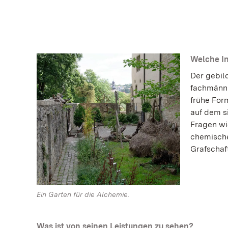
Welche In
Der gebild
fachmänni
frühe For
auf dem s
Fragen wi
chemische
Grafschaf
Ein Garten für die Alchemie.
Was ist von seinen Leistungen zu sehen?