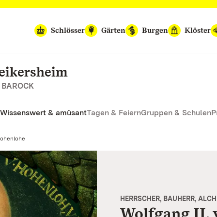
Schlösser
Gärten
Burgen
Klöster
Weikersheim
S BAROCK
Wissenswert & amüsant
Tagen & Feiern
Gruppen & Schulen
P
Hohenlohe
HERRSCHER, BAUHERR, ALCH
Wolfgang II.