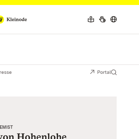
Kleinode
resse
Portal
EMIST
 von Hohenlohe