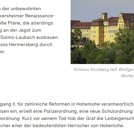
Aus der unbewohnten
kersheimer Renaissance-
ße Pläne, die allerdings
rg an der Jagst zum
on Solms-Laubach ausbauen.
hloss Hermersberg durch
im.
Schloss Kirchberg ließ Wolfgan
Mutter
gang II. für zahlreiche Reformen in Hohenlohe verantwortlich.
en ein, erließ eine Polizeiordnung, eine neue Schulordnung 
ordnung. Kurz vor seinem Tod hob der Graf die Leibeigenscha
 sicher einer der bedeutendsten Herrscher von Hohenlohe.