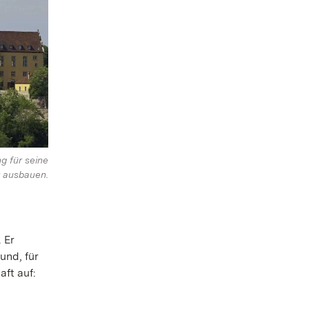
g für seine
 ausbauen.
 Er
und, für
ft auf: