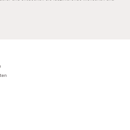
n
ten