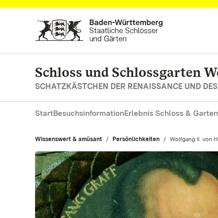
Zum Hauptinhalt springen
Schloss und Schlossgarten 
SCHATZKÄSTCHEN DER RENAISSANCE UND DE
Start
Besuchsinformation
Erlebnis Schloss & Garten
Wissenswert & amüsant
Persönlichkeiten
Aktuell:
Wolfgang II. von 