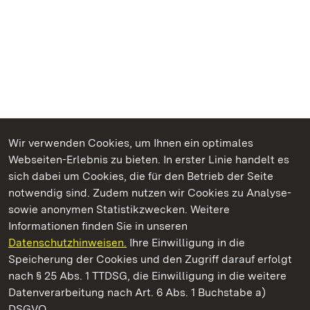
Wir verwenden Cookies, um Ihnen ein optimales
Webseiten-Erlebnis zu bieten. In erster Linie handelt es
Kommen. Staunen. Genießen.
sich dabei um Cookies, die für den Betrieb der Seite
notwendig sind. Zudem nutzen wir Cookies zu Analyse-
sowie anonymen Statistikzwecken. Weitere
Informationen finden Sie in unseren
Datenschutzhinweisen.
Ihre Einwilligung in die
Schloss und Schlossgarten Weikersheim
Speicherung der Cookies und den Zugriff darauf erfolgt
nach § 25 Abs. 1 TTDSG, die Einwilligung in die weitere
Staatliche Schlösser und Gärten Baden-Württemberg
Datenverarbeitung nach Art. 6 Abs. 1 Buchstabe a)
DSGVO.
Kontakt
FAQ
Impressum
Datenschutz