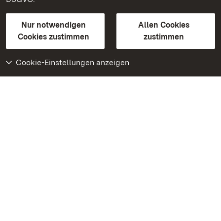
Gebärdensprache
Leichte Sprache
Erklärung zur Barrierefreiheit
Nur notwendigen
Allen Cookies
BITV-konform (geprüfte Seiten)
Cookies zustimmen
zustimmen
Cookie-Einstellungen anzeigen
Weiteres
Portal
Monumente
Besuchen Sie uns auf
Facebook
Besuchen Sie uns auf
Instagram
Besuchen Sie uns auf
Youtube
Lernen Sie unsere Apps
kennen
Google Play Store
App Store für iPhone