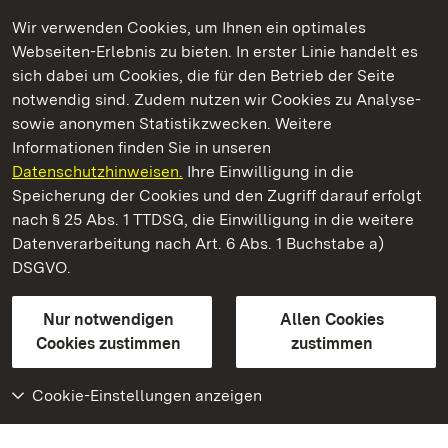
Wir verwenden Cookies, um Ihnen ein optimales
Webseiten-Erlebnis zu bieten. In erster Linie handelt es
Kommen. Staunen. Genießen.
sich dabei um Cookies, die für den Betrieb der Seite
notwendig sind. Zudem nutzen wir Cookies zu Analyse-
sowie anonymen Statistikzwecken. Weitere
Informationen finden Sie in unseren
Datenschutzhinweisen.
Ihre Einwilligung in die
Schloss und Schlossgarten Weikersheim
Speicherung der Cookies und den Zugriff darauf erfolgt
nach § 25 Abs. 1 TTDSG, die Einwilligung in die weitere
Staatliche Schlösser und Gärten Baden-Württemberg
Datenverarbeitung nach Art. 6 Abs. 1 Buchstabe a)
DSGVO.
Kontakt
FAQ
Impressum
Datenschutz
Gebärdensprache
Leichte Sprache
Erklärung zur Barrierefreiheit
Nur notwendigen
Allen Cookies
BITV-konform (geprüfte Seiten)
Cookies zustimmen
zustimmen
Cookie-Einstellungen anzeigen
Weiteres
Portal
Monumente