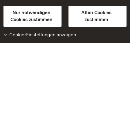
Gebärdensprache
Leichte Sprache
Erklärung zur Barrierefreiheit
Nur notwendigen
Allen Cookies
BITV-konform (geprüfte Seiten)
Cookies zustimmen
zustimmen
Cookie-Einstellungen anzeigen
Weiteres
Portal
Monumente
Besuchen Sie uns auf
Facebook
Besuchen Sie uns auf
Instagram
Besuchen Sie uns auf
Youtube
Lernen Sie unsere Apps
kennen
Google Play Store
App Store für iPhone