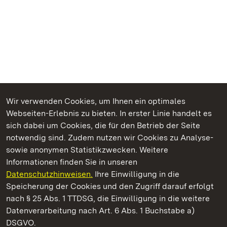
Wir verwenden Cookies, um Ihnen ein optimales
Webseiten-Erlebnis zu bieten. In erster Linie handelt es
Kommen. Staunen. Genießen.
sich dabei um Cookies, die für den Betrieb der Seite
notwendig sind. Zudem nutzen wir Cookies zu Analyse-
sowie anonymen Statistikzwecken. Weitere
Informationen finden Sie in unseren
Datenschutzhinweisen.
Ihre Einwilligung in die
Schloss und Schlossgarten Weikersheim
Speicherung der Cookies und den Zugriff darauf erfolgt
nach § 25 Abs. 1 TTDSG, die Einwilligung in die weitere
Staatliche Schlösser und Gärten Baden-Württemberg
Datenverarbeitung nach Art. 6 Abs. 1 Buchstabe a)
DSGVO.
Kontakt
FAQ
Impressum
Datenschutz